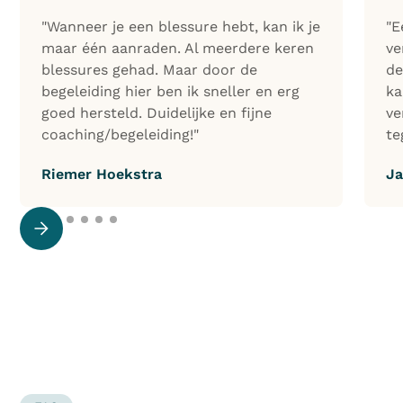
"Wanneer je een blessure hebt, kan ik je
"E
maar één aanraden. Al meerdere keren
ve
blessures gehad. Maar door de
de
begeleiding hier ben ik sneller en erg
ka
goed hersteld. Duidelijke en fijne
ve
coaching/begeleiding!"
te
Riemer Hoekstra
Ja