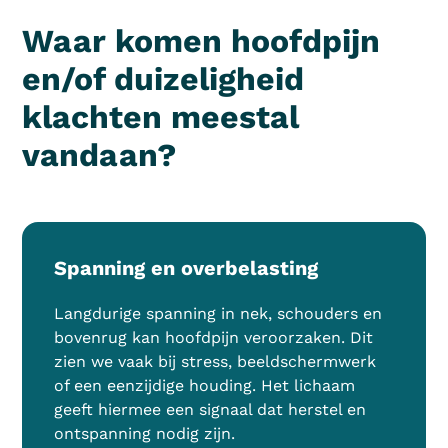
Waar komen hoofdpijn
en/of duizeligheid
klachten meestal
vandaan?
Spanning en overbelasting
Langdurige spanning in nek, schouders en
bovenrug kan hoofdpijn veroorzaken. Dit
zien we vaak bij stress, beeldschermwerk
of een eenzijdige houding. Het lichaam
geeft hiermee een signaal dat herstel en
ontspanning nodig zijn.