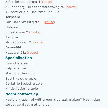
> Suiderbaanstraat 1
(route)
> Sionsberg; Birdaaderstraatweg 70
(route)
> SportStudio; Bocksmeulen 33a
Ternaard
Van Harnixmastrjitte 9
(route)
Holwerd
Elbasterwei 2
(route)
Eanjum
Mûnebuorren 11
(route)
Damwâld
Haadwei 51a
(route)
Specialisaties
Fysiotherapie
Valpreventie
Manuele therapie
Sportfysiotherapie
Geriatrie fysiotherapie
Kinderfysiotherapie
Neem contact op
Heeft u vragen of wilt u een afspraak maken? Neem dan
gerust contact met ons op.