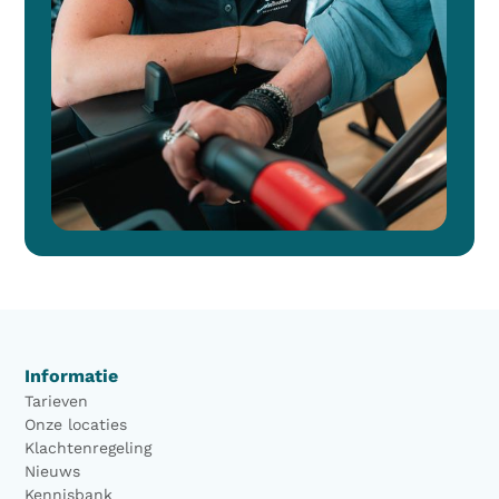
Informatie
Tarieven
Onze locaties
Klachtenregeling
Nieuws
Kennisbank