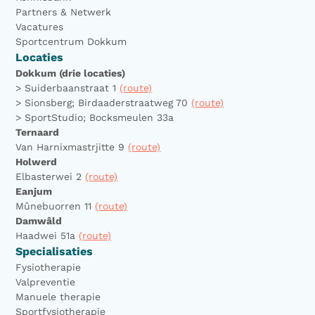
Partners & Netwerk
Vacatures
Sportcentrum Dokkum
Locaties
Dokkum (drie locaties)
> Suiderbaanstraat 1
(route)
> Sionsberg; Birdaaderstraatweg 70
(route)
> SportStudio; Bocksmeulen 33a
Ternaard
Van Harnixmastrjitte 9
(route)
Holwerd
Elbasterwei 2
(route)
Eanjum
Mûnebuorren 11
(route)
Damwâld
Haadwei 51a
(route)
Specialisaties
Fysiotherapie
Valpreventie
Manuele therapie
Sportfysiotherapie